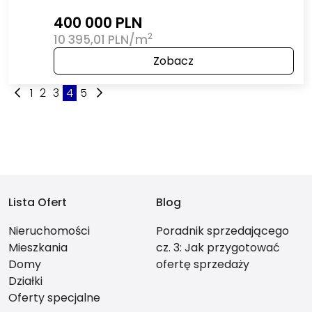
400 000 PLN
2
10 395,01 PLN/m
Zobacz
1
2
3
4
5
Lista Ofert
Blog
Nieruchomości
Poradnik sprzedającego
Mieszkania
cz. 3: Jak przygotować
Domy
ofertę sprzedaży
Działki
nieruchomości, która
Oferty specjalne
naprawdę przyciąga?