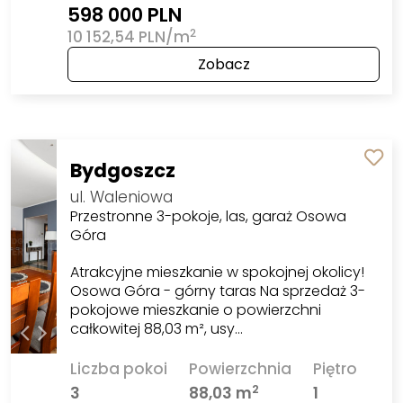
598 000 PLN
2
10 152,54 PLN/m
Zobacz
Bydgoszcz
ul. Waleniowa
Przestronne 3-pokoje, las, garaż Osowa
Góra
Atrakcyjne mieszkanie w spokojnej okolicy!
Osowa Góra - górny taras Na sprzedaż 3-
pokojowe mieszkanie o powierzchni
całkowitej 88,03 m², usy…
Liczba pokoi
Powierzchnia
Piętro
2
3
88,03 m
1