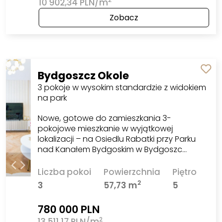
10 902,34 PLN/m
Zobacz
Bydgoszcz Okole
3 pokoje w wysokim standardzie z widokiem
na park
Nowe, gotowe do zamieszkania 3-
pokojowe mieszkanie w wyjątkowej
lokalizacji – na Osiedlu Rabatki przy Parku
nad Kanałem Bydgoskim w Bydgoszc…
Liczba pokoi
Powierzchnia
Piętro
2
3
57,73 m
5
780 000 PLN
2
13 511,17 PLN/m