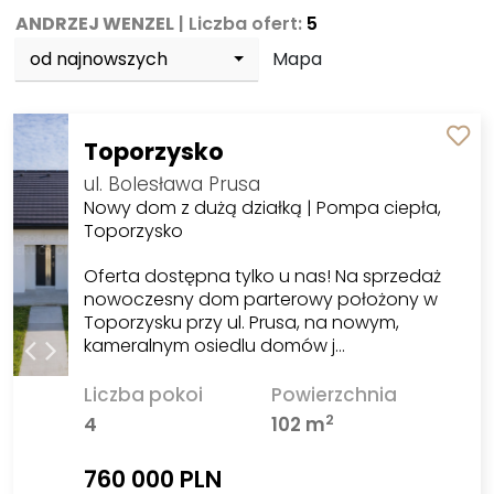
ANDRZEJ WENZEL
| Liczba ofert:
5
od najnowszych
Mapa
Toporzysko
ul. Bolesława Prusa
Nowy dom z dużą działką | Pompa ciepła,
Toporzysko
Oferta dostępna tylko u nas! Na sprzedaż
nowoczesny dom parterowy położony w
Toporzysku przy ul. Prusa, na nowym,
kameralnym osiedlu domów j…
Liczba pokoi
Powierzchnia
2
4
102 m
760 000 PLN