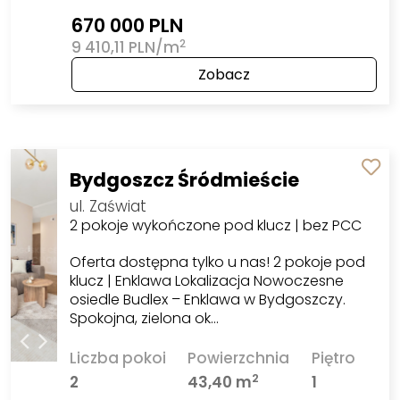
670 000 PLN
2
9 410,11 PLN/m
Zobacz
Bydgoszcz Śródmieście
ul. Zaświat
2 pokoje wykończone pod klucz | bez PCC
Oferta dostępna tylko u nas! 2 pokoje pod
klucz | Enklawa Lokalizacja Nowoczesne
osiedle Budlex – Enklawa w Bydgoszczy.
Spokojna, zielona ok…
Liczba pokoi
Powierzchnia
Piętro
2
2
43,40 m
1