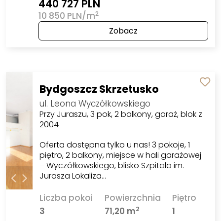
440 727 PLN
2
10 850 PLN/m
Zobacz
Bydgoszcz Skrzetusko
ul. Leona Wyczółkowskiego
Przy Juraszu, 3 pok, 2 balkony, garaż, blok z
2004
Oferta dostępna tylko u nas! 3 pokoje, 1
piętro, 2 balkony, miejsce w hali garażowej
– Wyczółkowskiego, blisko Szpitala im.
Jurasza Lokaliza…
Liczba pokoi
Powierzchnia
Piętro
2
3
71,20 m
1