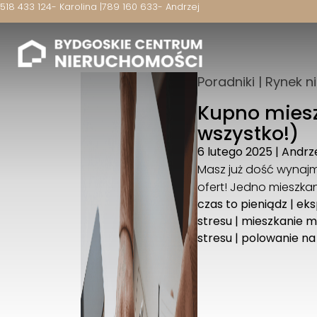
518 433 124
- Karolina |
789 160 633
- Andrzej
Poradniki
|
Rynek n
Kupno miesz
wszystko!)
6 lutego 2025
|
Andrz
Masz już dość wynajm
ofert! Jedno mieszka
czas to pieniądz
|
eks
stresu
|
mieszkanie m
stresu
|
polowanie na