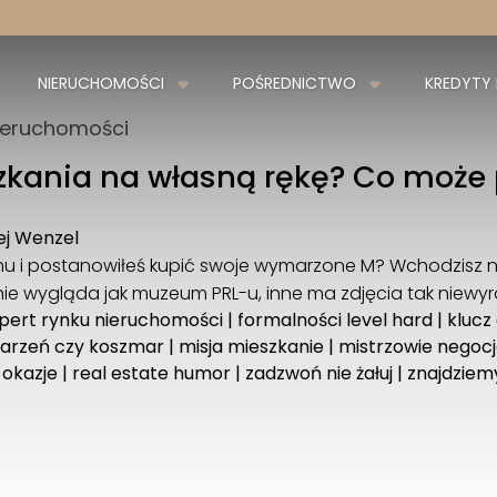
NIERUCHOMOŚCI
POŚREDNICTWO
KREDYTY
ieruchomości
kania na własną rękę? Co może pó
ej Wenzel
u i postanowiłeś kupić swoje wymarzone M? Wchodzisz na
nie wygląda jak muzeum PRL-u, inne ma zdjęcia tak niewyr
pert rynku nieruchomości
|
formalności level hard
|
klucz
arzeń czy koszmar
|
misja mieszkanie
|
mistrzowie negocj
 okazje
|
real estate humor
|
zadzwoń nie żałuj
|
znajdziemy