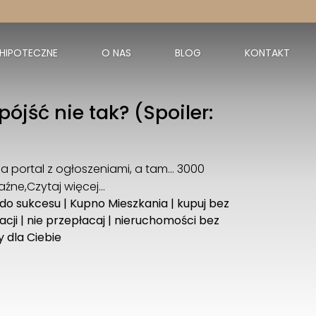
 HIPOTECZNE
O NAS
BLOG
KONTAKT
jść nie tak? (Spoiler:
 portal z ogłoszeniami, a tam… 3000
aźne,
Czytaj więcej…
 do sukcesu
|
Kupno Mieszkania
|
kupuj bez
acji
|
nie przepłacaj
|
nieruchomości bez
 dla Ciebie