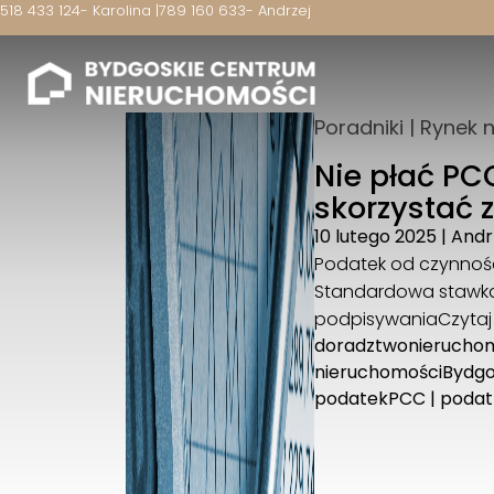
518 433 124
- Karolina |
789 160 633
- Andrzej
Poradniki
|
Rynek 
Nie płać PC
skorzystać 
10 lutego 2025
|
Andr
Podatek od czynnośc
Standardowa stawka 
podpisywania
Czytaj
doradztwonierucho
nieruchomościBydg
podatekPCC
|
podat