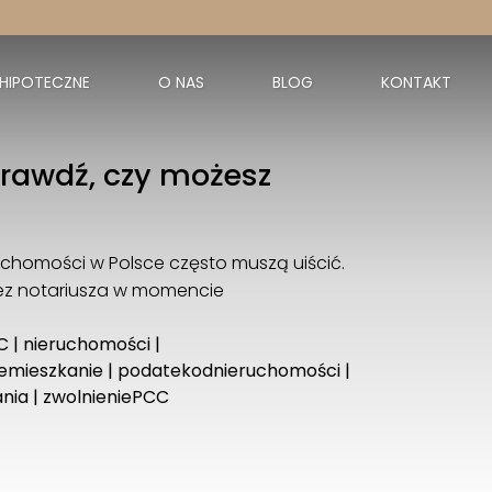
 HIPOTECZNE
O NAS
BLOG
KONTAKT
prawdź, czy możesz
chomości w Polsce często muszą uiścić.
zez notariusza w momencie
C
|
nieruchomości
|
emieszkanie
|
podatekodnieruchomości
|
nia
|
zwolnieniePCC