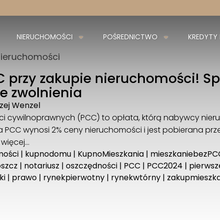
NIERUCHOMOŚCI
POŚREDNICTWO
KREDYTY
nieruchomości
C przy zakupie nieruchomości! S
ze zwolnienia
zej Wenzel
i cywilnoprawnych (PCC) to opłata, którą nabywcy nieru
PCC wynosi 2% ceny nieruchomości i jest pobierana pr
 więcej…
mości
|
kupnodomu
|
KupnoMieszkania
|
mieszkaniebezPC
oszcz
|
notariusz
|
oszczędności
|
PCC
|
PCC2024
|
pierwsz
ki
|
prawo
|
rynekpierwotny
|
rynekwtórny
|
zakupmieszka