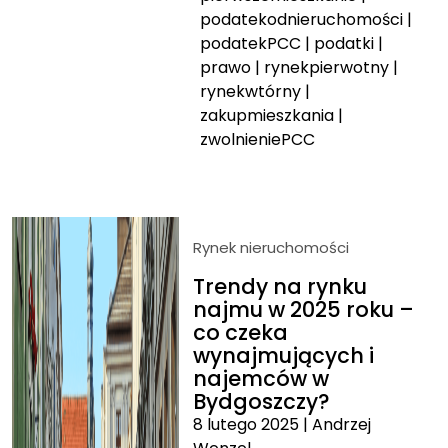
podatekodnieruchomości
|
podatekPCC
|
podatki
|
prawo
|
rynekpierwotny
|
rynekwtórny
|
zakupmieszkania
|
zwolnieniePCC
Rynek nieruchomości
Trendy na rynku
najmu w 2025 roku –
co czeka
wynajmujących i
najemców w
Bydgoszczy?
8 lutego 2025
|
Andrzej