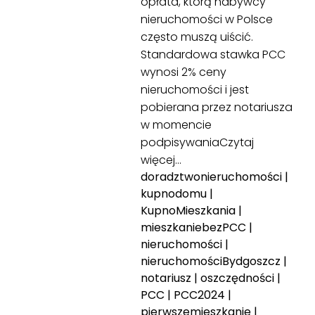
opłata, którą nabywcy
nieruchomości w Polsce
często muszą uiścić.
Standardowa stawka PCC
wynosi 2% ceny
nieruchomości i jest
pobierana przez notariusza
w momencie
podpisywania
Czytaj
więcej…
doradztwonieruchomości
|
kupnodomu
|
KupnoMieszkania
|
mieszkaniebezPCC
|
nieruchomości
|
nieruchomościBydgoszcz
|
notariusz
|
oszczędności
|
PCC
|
PCC2024
|
pierwszemieszkanie
|