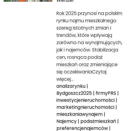
Wenzel
Rok 2025 przynosi na polskim
rynku najmu mieszkalnego
szereg istotnych zmian i
trendów, które wpływają
zarówno na wynajmujących,
jak i najemców. Stabilizacja
cen, rosnąca podaż
mieszkań oraz zmieniające
się oczekiwania
Czytaj
więcej…
analizarynku
|
Bydgoszcz2025
|
firmyPRS
|
inwestycjenieruchomości
|
marketingnieruchomości
|
mieszkaniawynajem
|
Najemcy
|
podażmieszkań
|
preferencjenajemców
|