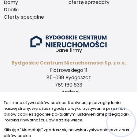
Domy
ofertę sprzedaży
Działki
nieruchomości, która
Oferty specjalne
naprawdę przyciąga?
Dane firmy
Bydgoskie Centrum Nieruchomości Sp. z o.o.
Piotrowskiego 11
85-098 Bydgoszcz
789 160 633
- Andrzej
518 433 124
Ta strona używa plików cookies. Kontynuując przeglądanie
- Karolina
naszej strony, wyrażasz zgodę na wykorzystywanie przez nas
Znajdziesz nas tu:
plików cookies zgodnie z aktualnymi ustawieniami przeglądarki i
Polityką Prywatności.
Dowiedz się więcej
Klikając "Akceptuję" zgadasz się na wykorzystywanie przez nas
plików cookie.