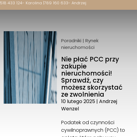
518 433 124
- Karolina |
789 160 633
- Andrzej
Poradniki
|
Rynek
nieruchomości
Nie płać PCC przy
zakupie
nieruchomości!
Sprawdź, czy
możesz skorzystać
ze zwolnienia
10 lutego 2025
|
Andrzej
Wenzel
Podatek od czynności
cywilnoprawnych (PCC) to